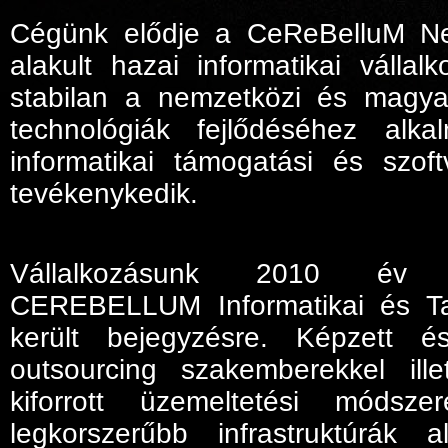
Cégünk elődje a CeReBelluM Ne
alakult hazai informatikai vállal
stabilan a nemzetközi és magyar
technológiák fejlődéséhez alk
informatikai támogatási és szoftv
tevékenykedik.
Vállalkozásunk 2010 év el
CEREBELLUM Informatikai és T
került bejegyzésre. Képzett é
outsourcing szakemberekkel illet
kiforrott üzemeltetési módsze
legkorszerűbb infrastruktúrák a