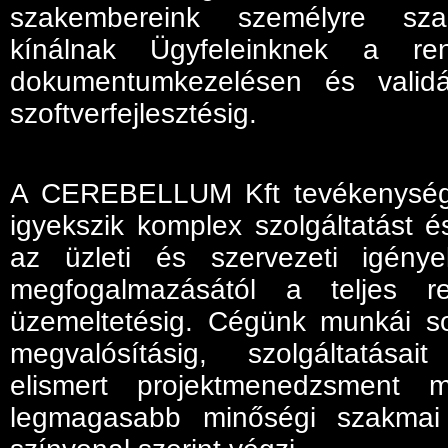
szakembereink személyre sza
kínálnak Ügyfeleinknek a ren
dokumentumkezelésen és valid
szoftverfejlesztésig.
A CEREBELLUM Kft tevékenységét
igyekszik komplex szolgáltatást é
az üzleti és szervezeti igények
megfogalmazásától a teljes ren
üzemeltetésig. Cégünk munkái so
megvalósításig, szolgáltatásai
elismert projektmenedzsment 
legmagasabb minőségi szakmai